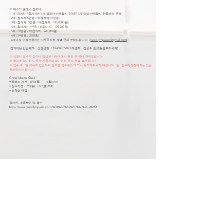
※ 마스터 클래스 참가비
- 1개 (5만원) *참가자는 1개 강좌만 선택할시 5만원/ 2개 이상 선택할시 한클래스 무료*
- 2개 (참가자:5만원 / 비참가자:10만원)
- 3개 (참가자: 9만원 / 비참가자 : 145,0000원)
- 4개 (참가자: 14만원 / 비참가자 : 195,000원)
- 5개 (19만원 / 비참가자 : 245,000원)
- 6개 (24만원 / 28만원)
- 6개이상 수강신청자는 사무국으로 개별 문의 부탁드립니다. (
tanzolympasia1@gmail.com
)
참가비용 입금계좌 : 신한은행
110-480-879073
예금주 : 김긍수 (탄츠올림프아시아)
※ 신청서 접수와 참가비 입금은 사무국에서 확인 후 안내 연락드립니다.
※ 행사에 참가하지 못한 신청자의 참가비는 취소/환불 불가합니다.
※ 접수 후 3일 이내에 입금하지 않으면 접수취소가 되니 유의해주시기 바랍니다. (단, 접수마감전까지는 입금
완료하여야 합니다.)
Grand Master Class
• 클래스 기간 - 8/10(목) ~ 14(월)까지
• 접수기간 - 7/3(월) ~ 8/7(월)까지
• 선착순 마감
강사진, 내용확인 및 접수
https://www.tanzolympasia.com/%EB%B3%B5%EC%A0%9C-2022-1
신청하기